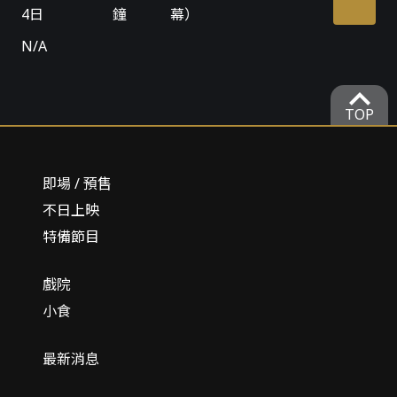
4日
鐘
幕）
N/A
expand_more
TOP
即場 / 預售
不日上映
特備節目
戲院
小食
最新消息