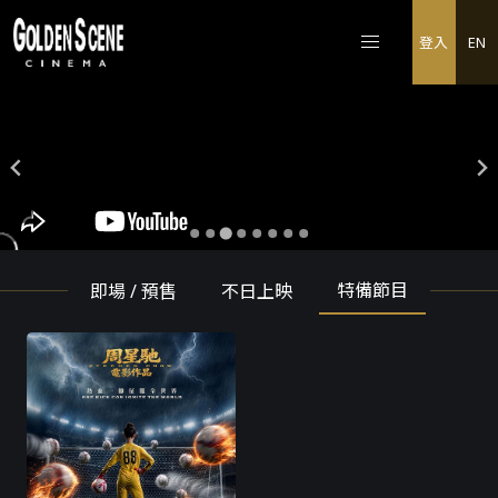
登入
EN
特備節目
即場 / 預售
不日上映