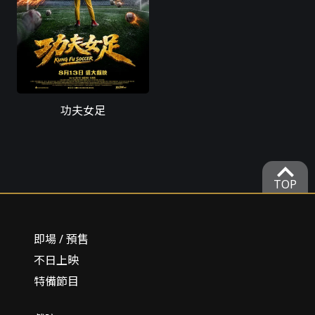
功夫女足
expand_more
TOP
即場 / 預售
不日上映
特備節目