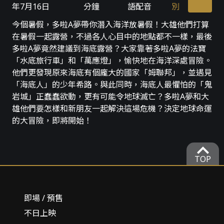
年7月16日
分鐘
語配音
別
今個暑假，多啦A夢帶你潛入海洋放暑假！大雄他們打算
在暑假一起露營，不過各人心目中的地點都不一樣，最後
多啦A夢竟然建議到海底露營？大家靠著多啦A夢的法寶
「水底旅行車」和「萬應燈」，愉快地在海洋深處冒險。
他們更發現原來海底有個龐大的國家「姆聯邦」，並遇見
「海底人」的少年希路。與此同時，海底人最懼怕的「鬼
岩城」正蠢蠢欲動，更有可能令地球滅亡？多啦A夢和大
雄他們要怎樣和新朋友一起解決這場危機？決定地球命運
的大冒險，即將開始！
expand_more
TOP
即場 / 預售
不日上映