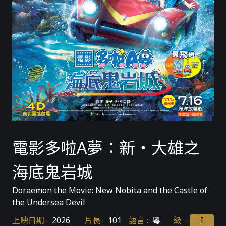
電影多啦A夢：新・大雄之
海底鬼岩城
Doraemon the Movie: New Nobita and the Castle of
the Undersea Devil
上映日期
:
2026
片長
:
101
語言
:
粵
級
:
I