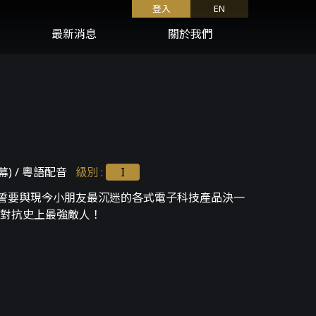
登入
EN
最新消息
關於我們
) / 粵語配音
級別
:
I
震，誓要與現今小朋友最沉迷的各式電子科技產品決一
對抗史上最強敵人！