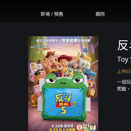
即場 / 預售
戲院
反
Toy 
上映日
一班玩
死戰，