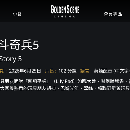
小食
會員專區
斗奇兵5
Story 5
期
:
2026年6月25日
片長
:
102 分鐘
語言
:
英語配音 (中文字幕
具朋友面對「莉莉平板」（Lily Pad）如臨大敵，嚇到騰騰
大家最熟悉的玩具朋友胡迪、巴斯光年、翠絲，將聯同新舊玩具