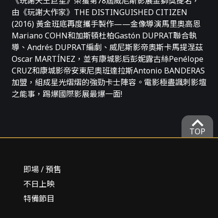
《玩謝天王巨星》榮獲第78屆威尼斯影展金獅獎提名，
由《玩謝大作家》THE DISTINGUISHED CITIZEN
(2016) 黃金班底再度攜手製作——金像導演馬里奧高恩
Mariano COHN和加斯頓杜柏Gastón DUPRAT聯合執
導、Andrés DUPRAT編劇、威尼斯影帝奧斯卡馬提涅茲
Oscar MARTÍNEZ，並有康城影后彭妮露古絲Penélope
CRUZ和康城影帝安東尼奧班達拉斯Antonio BANDERAS
加盟，組成星光熠熠的強勁卡士陣容。電影極盡諷刺影壇
之能事，踢爆國際影展最爆一面!
expand_more
TOP
即場 / 預售
不日上映
特備節目