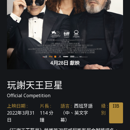
玩謝天王巨星
Official Competition
上映日期
:
片長
:
語言
:
西班牙語
級
:
IIB
2022年3月31
114 分
（中、英文字
別
日
鐘
幕）