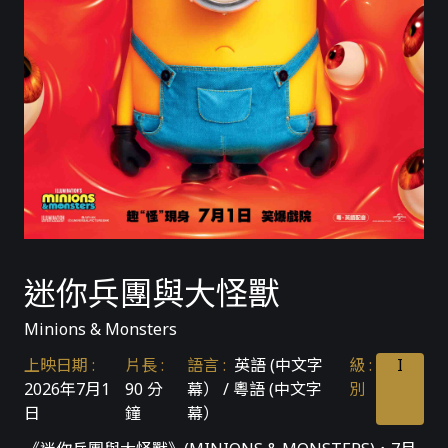
迷你兵團與大怪獸
Minions & Monsters
上映日期
:
片長
:
語言
:
英語 (中文字
級
:
I
2026年7月1
90 分
幕） / 粵語 (中文字
別
日
鐘
幕）