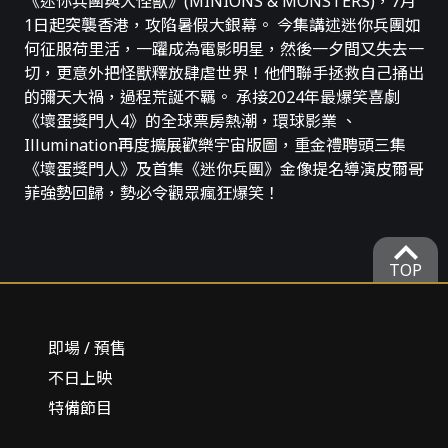
《迷你兵團與大怪獸》(MINIONS & MONSTERS)，7月
1日起突襲香港，攻陷暑假大銀幕。 今集講述迷你兵團如
何征服荷里活，一躍成為電影明星，然後一夕間又失去一
切，更意外把怪獸釋放肆虐世界！他們聯手拯救自己捅出
的彌天大禍，過程荒誕不羈。 承接2024年最爆笑喜劇
《壞蛋獎門人4》的全球票房熱潮，環球影業 、
Illumination再度擴展歡樂宇宙版圖，重金禮聘頭三集
《壞蛋獎門人》及首集《迷你兵團》金像提名導演皮爾哥
菲強勢回歸，勢必令觀眾瘋狂爆笑！
expand_more
TOP
即場 / 預售
不日上映
特備節目