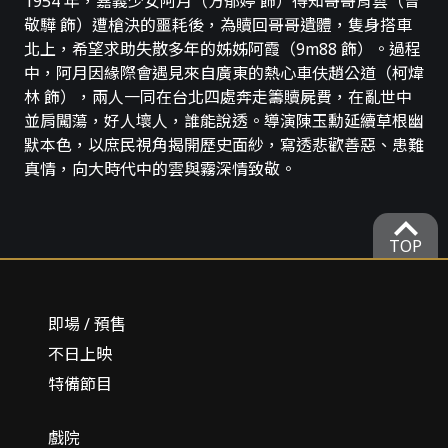
1954 年，嘉義少女阿月（方郁婷 飾）得知哥哥育雲（曾
敬驊 飾）遭槍決的噩耗後，為贖回哥哥遺體，隻身搭車
北上，希望求助失散多年的姊姊阿霞（9m88 飾）。過程
中，阿月因緣際會遇見來自廣東的熱心車伕趙公道（柯煒
林 飾），兩人一同在台北四處奔走籌贖屍費，在亂世中
並肩闖蕩，好人壞人，誰能說透。導演陳玉勳延續草根幽
默本色，以庶民視角揭開歷史面紗，寫透悲歡善惡、患難
真情，向大時代中的雲與霧深情致敬。
expand_more
TOP
即場 / 預售
不日上映
特備節目
戲院