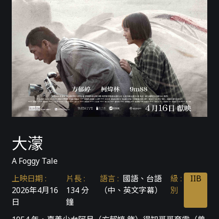
大濛
A Foggy Tale
上映日期
:
片長
:
語言
:
國語、台語
級
:
IIB
2026年4月16
134 分
（中、英文字幕）
別
日
鐘