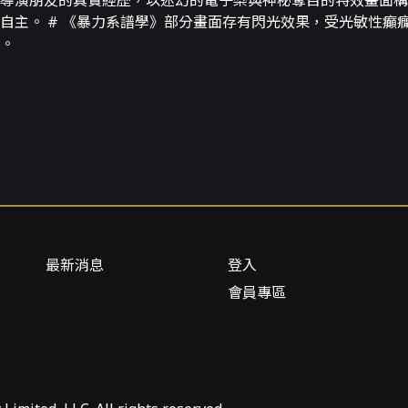
導演朋友的真實經歷，以迷幻的電子樂與神秘奪目的特效畫面構
自主。 # 《暴力系譜學》部分畫面存有閃光效果，受光敏性癲
。
最新消息
登入
會員專區