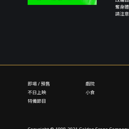
改編自
奪身體
請注意
即場 / 預售
戲院
不日上映
小食
特備節目