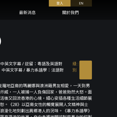
登入
EN
最新消息
關於我們
)
英文字幕 / 逆留：粵語及英語對
級
:
，中英文字幕 / 暴力系譜學：法語對
別
，克羅地亞裔的瑪麗娜與澳洲籍男友相愛，一天到男
示威，一人被捕一人負傷回家，爸爸勃然大怒。面
活後又回流香港的心境，細心安插各種生活細節展
愁。《28》以亞裔女性的觸覺展開人文精神與士
浪漫化地刻劃出異鄉港人的況味。《暴力系譜學》