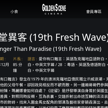
小食
會員專區
異客 (19th Fresh Wave
nger Than Paradise (19th Fresh Wave)
期
:
片長
:
語言
:
愛你有口難言：英語及克羅地亞語對白，中
年12月
85 分
白，中英文字幕 / 28 ：粵語、英語及德語對白
鐘
白，中英文字幕
有口難言》發生在1979 年的澳洲克羅地亞僑民獨立示威浪潮
他的父母午餐，卻因政見相反而不歡而散。另一邊廂哥哥們參與
紛陳，瑪麗娜會如何自處？《逆留》是抒發導演自身曾於英國生
差異，對照同時反襯，互為表裏，交錯折射出命途互轉的淡淡哀
市的對峙，找來入圍金馬女配角的鄧濤及藝術家麥穎森演出，去