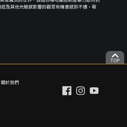
築意識流的世界，自由赤裸地闡述制度暴力如何剝
癇症及其他光敏感影響的觀眾有機會感到不適，敬
expand_more
TOP
關於我們