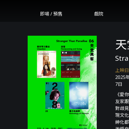
即場 / 預售
戲院
天堂
Stra
上映日
2025
7日
《愛你
友家跟
對歧見
現文化
紳化都